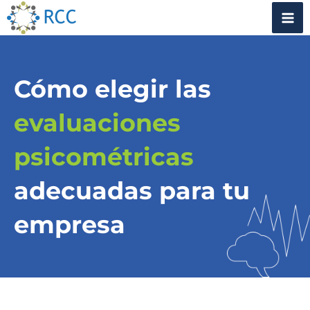
Skip
Mai
to
Me
content
Cómo elegir las
evaluaciones
psicométricas
adecuadas para tu
empresa